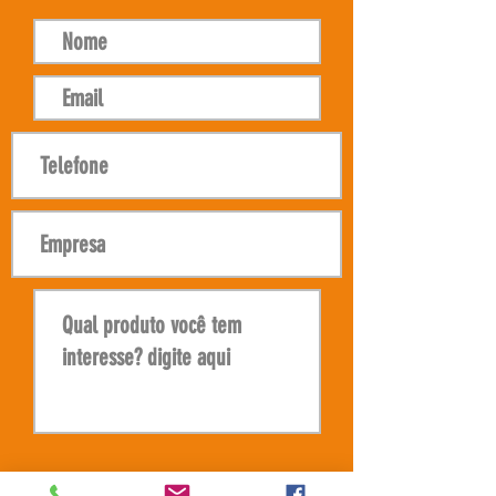
Resolução: 1440 dpi (2880 dpi
máximo)
Placas: Hoson
Correia: Megadyne
Guia Linear: THK
Motor: Servo no eixo X e Y
Secagem: Infravermelho especial
8000w
Largura: 2m
Software RIP: Neostampa ou
Flexiprint
Cores: 04 cores, CMYK
Produção:1pass(720x600dpi):409
0sqft(380sqm/h)2pass(720x600d
pi):2421sqft(225 sqm/h
Mídias: papel sublimático, malha
de algodão, linho, seda, cashmere,
ou polyester.