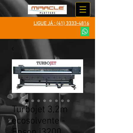
LIGUE JÁ :
(41) 3333-4816
Turbojet 3,2m
ecosolvente -
Epson i3200