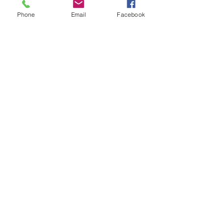
Phone
Email
Facebook
Enviar
miracle@miracleplotters.com
Rua 24 de Maio 1688 - Rebouças
Curitiba-PR
Tel: (41) 3333-4816
VENHA NOS VISITAR