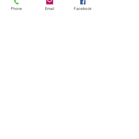
Phone
Email
Facebook
https://www.youtube.com/watch?
v=b130wTXcOhk&list=PLMh0LrmP
WjLp8lPX78NLjCglw7xSM-
lJK&pp=sAgC
playlist de vídeos
Enviar
miracle@miracleplotters.com
Rua 24 de Maio 1688 - Rebouças
Curitiba-PR
Tel: (41) 3333-4816
VENHA NOS VISITAR