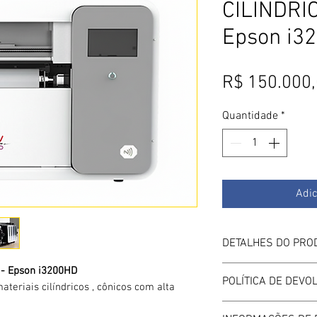
CILÍNDRI
Epson i3
R$ 150.000
Quantidade
*
Adic
DETALHES DO PRO
Tipo de tinta: UV
 - Epson i3200HD
POLÍTICA DE DEV
teriais cilíndricos , cônicos com alta
Cabeça de impress
Quantidade de cabe
Conforme código co