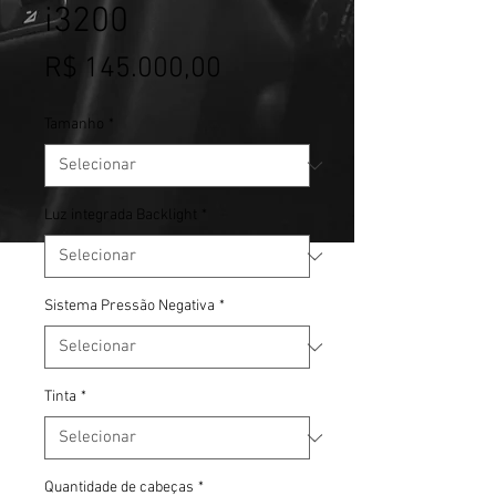
i3200
Preço
R$ 145.000,00
Tamanho
*
Luz integrada Backlight
*
Sistema Pressão Negativa
*
Tinta
*
Quantidade de cabeças
*