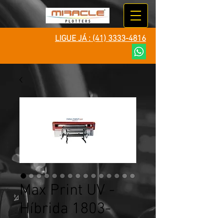
LIGUE JÁ :
(41) 3333-4816
Max Print UV -
Híbrida 1803-