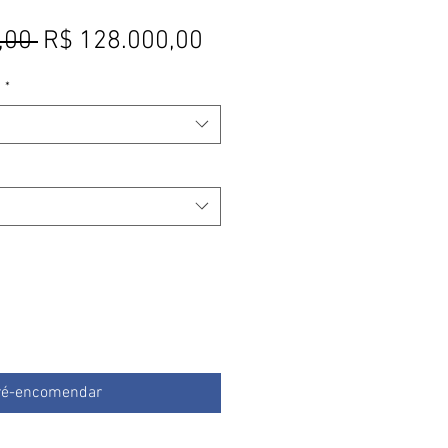
Preço normal
Preço promocional
,00 
R$ 128.000,00
s
*
ré-encomendar