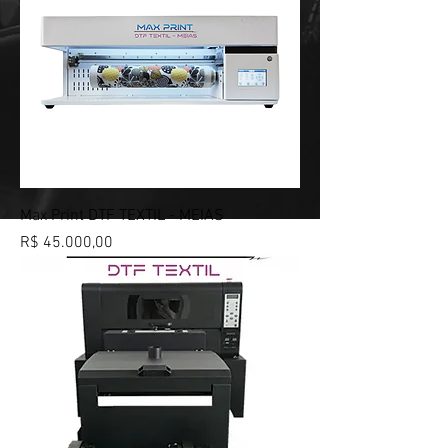
Max Print DTF TEXTIL - MEIAS
Preço
R$ 45.000,00