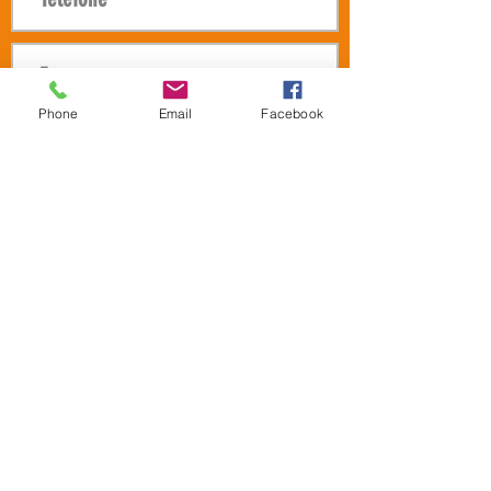
Phone
Email
Facebook
Enviar
miracle@miracleplotters.com
Rua 24 de Maio 1688 - Rebouças