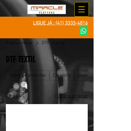
LIGUE JÁ :
(41) 3333-4816
Página inicial
DTF TEXTIL
DTF TEXTIL
Todos os produtos
Calandra
Diversos
3 produtos
Filtrar e ordenar