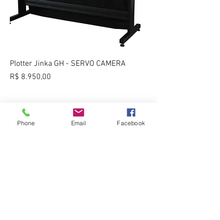
Plotter Jinka GH - SERVO CAMERA
Preço
R$ 8.950,00
Phone
Email
Facebook
Vídeos
CONTATO