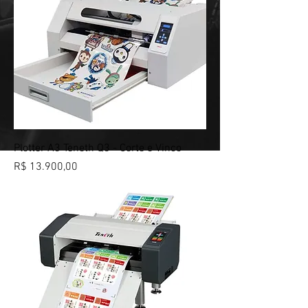
Plotter A3 Teneth Q3 - Corte e Vinco
Preço
R$ 13.900,00