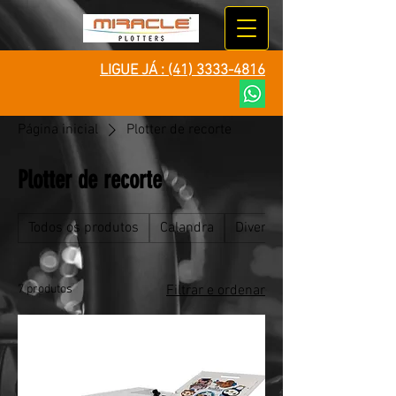
LIGUE JÁ :
(41) 3333-4816
Página inicial
Plotter de recorte
Plotter de recorte
Todos os produtos
Calandra
Diversos
7 produtos
Filtrar e ordenar